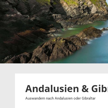
Zum
Inhalt
springen
Andalusien & Gi
Auswandern nach Andalusien oder Gibraltar