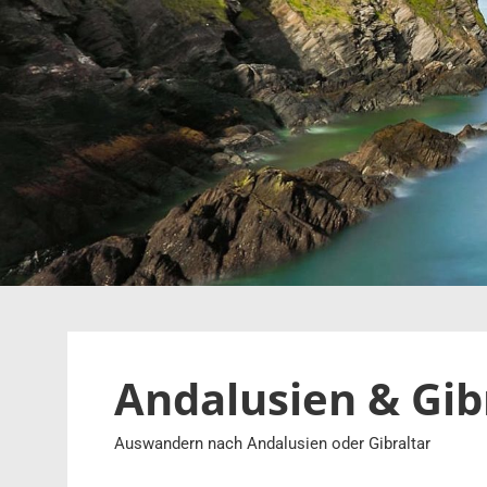
Zum
Inhalt
springen
Andalusien & Gi
Auswandern nach Andalusien oder Gibraltar